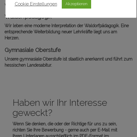
Cookie Einstellungen
Akzeptieren
verbunden.
Waldorfpädagogik
Wir leben eine moderne Interpretation der Waldorfpädagogik. Eine
entsprechende Weiterbildung neuer Lehrkräfte liegt uns am
Herzen.
Gymnasiale Oberstufe
Unsere gymnasiale Oberstufe ist staatlich anerkannt und führt zum
hessischen Landesabitur.
Haben wir Ihr Interesse
geweckt?
Wenn Sie denken, die oder der Richtige für uns zu sein,
richten Sie Ihre Bewerbung - gerne auch per E-Mail mit
Ihren Unterlagen ausschließlich im PDF-Format im